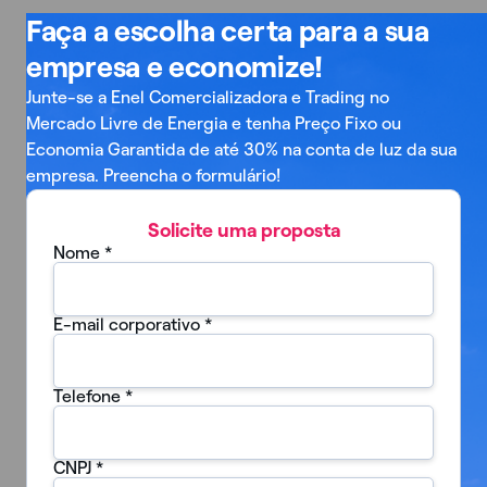
Faça a escolha certa para a sua
empresa e economize!
Junte-se a Enel Comercializadora e Trading no
Mercado Livre de Energia e tenha Preço Fixo ou
Economia Garantida de até 30% na conta de luz da sua
empresa. Preencha o formulário!
Solicite uma proposta
Nome
*
E-mail corporativo
*
Telefone
*
CNPJ
*