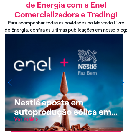
de Energia com a Enel
Comercializadora e Trading!
Para acompanhar todas as novidades no Mercado Livre
de Energia, confira as últimas publicações em nosso blog:
Nestlé aposta em
autoprodução eólica em
parceria com a Enel
Ver mais
>