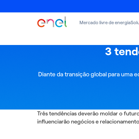
Mercado livre de energia
Sol
3 tend
Diante da transição global para uma 
Três tendências deverão moldar o futuro 
influenciarão negócios e relacionamento