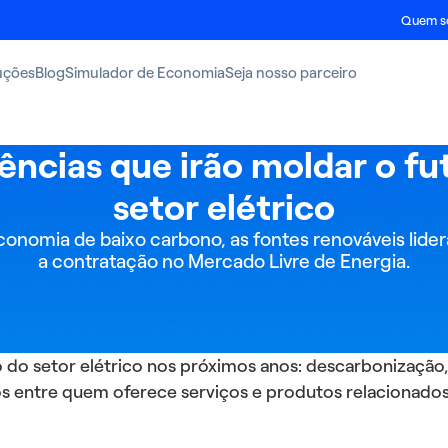
Quem 
uções
Blog
Simulador de Economia
Seja nosso parceiro
ências que irão moldar o fu
setor elétrico
economia de baixo carbono, as fontes renováveis lid
a contratação no Mercado Livre de Energia.
do setor elétrico nos próximos anos: descarbonização, d
s entre quem oferece serviços e produtos relacionados