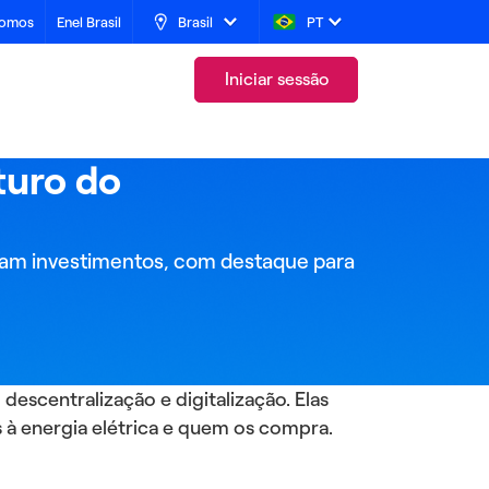
somos
Enel Brasil
Brasil
PT
Open direction menu
Open language menu
Iniciar sessão
turo do
eram investimentos, com destaque para
escentralização e digitalização. Elas
 à energia elétrica e quem os compra.